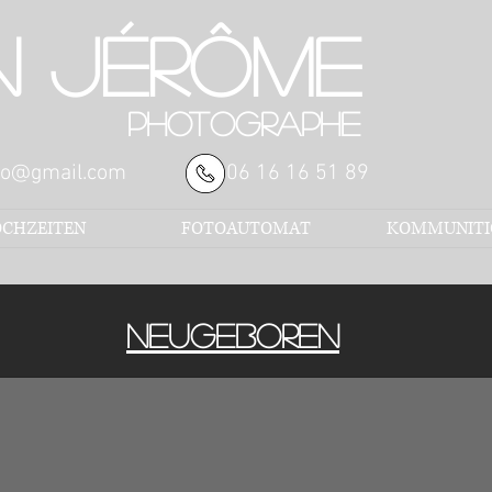
N Jérôme
photographe
to@gmail.com
06 16 16 51 89
CHZEITEN
FOTOAUTOMAT
KOMMUNITI
NEUGEBOREN