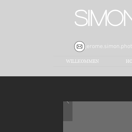
SIMO
jerome.simon.pho
WILLKOMMEN
HO